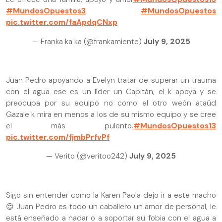
#MundosOpuestos3
#MundosOpuestos
pic.twitter.com/faApdqCNxp
— Franka ka ka (@frankamiente)
July 9, 2025
Juan Pedro apoyando a Evelyn tratar de superar un trauma
con el agua ese es un líder un Capitán, el k apoya y se
preocupa por su equipo no como el otro weón ataúd
Gazale k mira en menos a los de su mismo equipo y se cree
el más pulento.
#MundosOpuestos13
pic.twitter.com/fjmbPrfvPf
— Verito (@veritoo242)
July 9, 2025
Sigo sin entender como la Karen Paola dejo ir a este macho
😍 Juan Pedro es todo un caballero un amor de personal, le
está enseñado a nadar o a soportar su fobia con el agua a