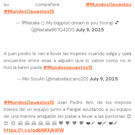
su compañera
#MundosOpuestos
#MundosOpuestos13
— 💜Natalia 🍊 My biggest dream is you Yoongi 💕
(@Natalia86704201)
July 9, 2025
A juan pedro le van a llover las mujeres cuando salga y ojalá
encuentre entre esas a alguién que lo valore como no lo
hizo la karen paola
#Mundosopuestos13
— Min SooAh (@mabellazcano20)
July 9, 2025
#MundosOpuestos13
Juan Pedro tkm, de los mejores
lideres de un equipo junto a Pangal ayudando a su equipo
de una manera amigable sin pasar a llevar a las personas 😊
😊😊🤗🤗🤗🤗🤗🤗💖💖💖💖❤️‍🩹❤️‍🩹❤️‍🩹
https://t.co/qdbNKfJkWW