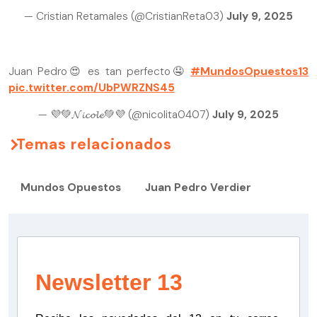
— Cristian Retamales (@CristianReta03)
July 9, 2025
Juan Pedro😍 es tan perfecto🤤
#MundosOpuestos13
pic.twitter.com/UbPWRZNS45
— 💜💚𝓝𝓲𝓬𝓸𝓵𝓮💚💜 (@nicolita0407)
July 9, 2025
Temas relacionados
Mundos Opuestos
Juan Pedro Verdier
Newsletter 13