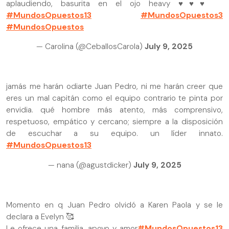
aplaudiendo, basurita en el ojo heavy ♥️♥️♥️
#MundosOpuestos13
#MundosOpuestos3
#MundosOpuestos
— Carolina (@CeballosCarola)
July 9, 2025
jamás me harán odiarte Juan Pedro, ni me harán creer que
eres un mal capitán como el equipo contrario te pinta por
envidia. qué hombre más atento, más comprensivo,
respetuoso, empático y cercano; siempre a la disposición
de escuchar a su equipo. un líder innato.
#MundosOpuestos13
— nana (@agustdicker)
July 9, 2025
Momento en q Juan Pedro olvidó a Karen Paola y se le
declara a Evelyn 🥰
Le ofrece una familia, apoyo y amor
#MundosOpuestos13