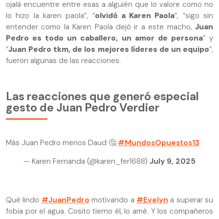
ojalá encuentre entre esas a alguién que lo valore como no
lo hizo la karen paola”, “
olvidó a Karen Paola
”, “sigo sin
entender como la Karen Paola dejó ir a este macho,
Juan
Pedro es todo un caballero, un amor de persona
” y
“
Juan Pedro tkm, de los mejores líderes de un equipo
”,
fueron algunas de las reacciones.
Las reacciones que generó especial
gesto de Juan Pedro Verdier
Más Juan Pedro menos Daud 🤔
#MundosOpuestos13
— Karen Fernanda (@karen_fer1688)
July 9, 2025
Qué lindo
#JuanPedro
motivando a
#Evelyn
a superar su
fobia por el agua. Cosito tierno él, lo amé. Y los compañeros