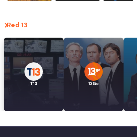
Red 13
T13
13Go