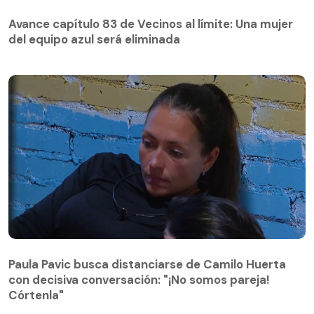
Avance capítulo 83 de Vecinos al límite: Una mujer
del equipo azul será eliminada
Avance capítulo 83 de Vecinos al límite: Una mujer
del equipo azul será eliminada
Paula Pavic busca distanciarse de Camilo Huerta
con decisiva conversación: "¡No somos pareja!
Paula Pavic busca distanciarse de Camilo Huerta
Córtenla"
con decisiva conversación: "¡No somos pareja!
Córtenla"