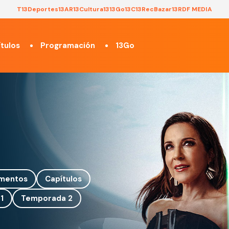
T13
Deportes13
AR13
Cultura13
13Go
13C
13Rec
Bazar13
RDF MEDIA
tulos
Programación
13Go
mentos
Capítulos
1
Temporada 2