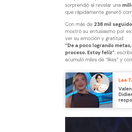
sorprendió al revelar una
mil
que rápidamente generó come
Con más de
238 mil seguid
mostró su entusiasmo por este
ver su emoción y gratitud:
“De a poco logrando metas,
proceso. Estoy feliz”
, escri
acumuló miles de “likes” y co
Lee 
Valen
Didie
respo