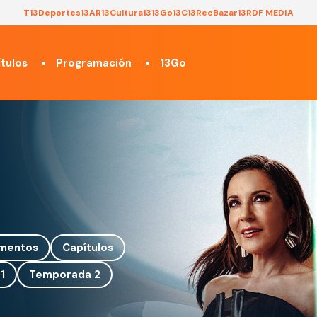
T13
Deportes13
AR13
Cultura13
13Go
13C
13Rec
Bazar13
RDF MEDIA
tulos
Programación
13Go
mentos
Capítulos
1
Temporada 2