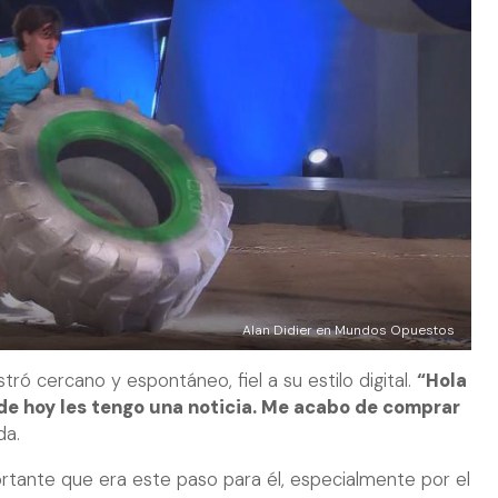
Alan Didier en Mundos Opuestos
stró cercano y espontáneo, fiel a su estilo digital.
“Hola
 de hoy les tengo una noticia. Me acabo de comprar
da.
portante que era este paso para él, especialmente por el