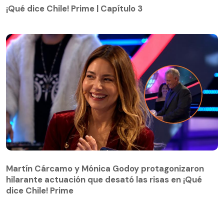
¡Qué dice Chile! Prime | Capítulo 3
Martín Cárcamo y Mónica Godoy protagonizaron
hilarante actuación que desató las risas en ¡Qué
Martín Cárcamo y Mónica Godoy protagonizaron
dice Chile! Prime
hilarante actuación que desató las risas en ¡Qué
dice Chile! Prime