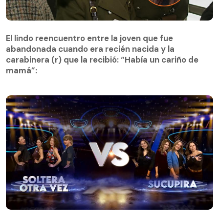
El lindo reencuentro entre la joven que fue
abandonada cuando era recién nacida y la
El lindo reencuentro entre la joven que fue
carabinera (r) que la recibió: “Había un cariño de
abandonada cuando era recién nacida y la
mamá”:
carabinera (r) que la recibió: “Había un cariño de
mamá”:
¡Qué dice Chile! Prime | Capítulo 3