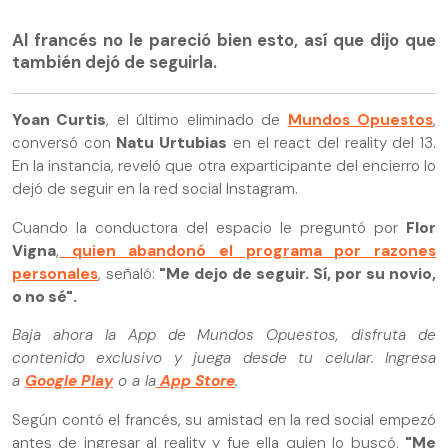
Al francés no le pareció bien esto, así que dijo que
también dejó de seguirla.
Yoan Curtis
, el último eliminado de
Mundos Opuestos
,
conversó con
Natu Urtubias
en el react del reality del 13.
En la instancia, reveló que otra exparticipante del encierro lo
dejó de seguir en la red social Instagram.
Cuando la conductora del espacio le preguntó por
Flor
Vigna
,
quien abandonó el programa por razones
personales
, señaló:
"Me dejo de seguir. Sí, por su novio,
o no sé".
Baja ahora la App de Mundos Opuestos, disfruta de
contenido exclusivo y juega desde tu celular. Ingresa
a
Google Play
o a la
App Store
.
Según contó el francés, su amistad en la red social empezó
antes de ingresar al reality y fue ella quien lo buscó.
"Me