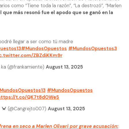
rios como “Tiene toda la razón”, “La destrozó”, “Marlen
l que más resonó fue el apodo que se ganó en la
podré llegar a ser como tú madre
uestos13
#MundosOpuestos
#MundosOpuestos3
c.twitter.com/ZBZdiKKm9r
a ka (@frankamiente)
August 13, 2025
MundosOpuestos13
#MundosOpuestos
https://t.co/QK7t8dOWeS
o 🦀 (@Cangrejto007)
August 13, 2025
frena en seco a Marlen Olivari por grave acusación: