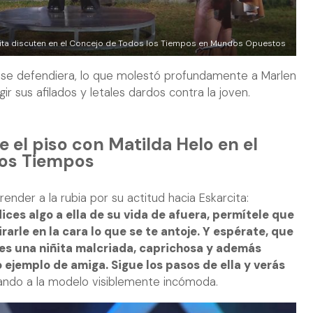
cita discuten en el Concejo de Todos los Tiempos en Mundos Opuestos
a se defendiera, lo que molestó profundamente a Marlen
rigir sus afilados y letales dardos contra la joven.
e el piso con Matilda Helo en el
los Tiempos
der a la rubia por su actitud hacia Eskarcita:
dices algo a ella de su vida de afuera, permítele que
irarle en la cara lo que se te antoje. Y espérate, que
res una niñita malcriada, caprichosa y además
ejemplo de amiga. Sigue los pasos de ella y verás
ejando a la modelo visiblemente incómoda.