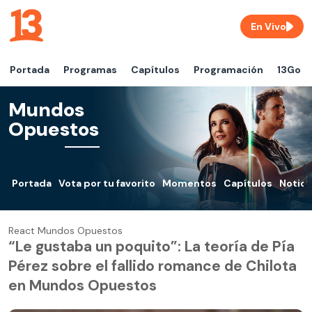
En Vivo
Portada
Programas
Capítulos
Programación
13Go
Mundos
Opuestos
Portada
Vota por tu favorito
Momentos
Capítulos
Notici
React Mundos Opuestos
“Le gustaba un poquito”: La teoría de Pía
Pérez sobre el fallido romance de Chilota
en Mundos Opuestos