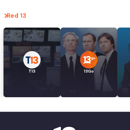
Red 13
T13
13Go