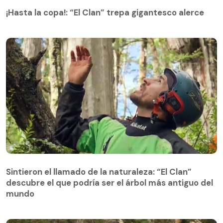
¡Hasta la copa!: “El Clan” trepa gigantesco alerce
Sintieron el llamado de la naturaleza: “El Clan”
descubre el que podría ser el árbol más antiguo del
Sintieron el llamado de la naturaleza: “El Clan”
mundo
descubre el que podría ser el árbol más antiguo del
mundo