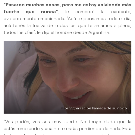
"Pasaron muchas cosas, pero me estoy volviendo más
fuerte que nunca"
, le comentó la cantante,
evidentemente emocionada. "Acá te pensamos todo el día,
acá tenés la fuerza de todos los que te amamos a pleno,
todos los días", le dijo el hombre desde Argentina.
Flor Vigna recibe llamada de su novio
"Vos podés, vos sos muy fuerte. No tengo duda que la
estás rompiendo y acá no te estás perdiendo de nada. Está