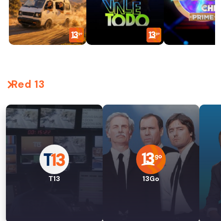
Red 13
T13
13Go