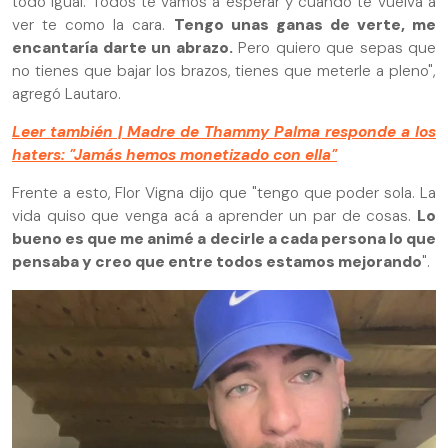
todo igual. Todos te vamos a esperar y cuando te vuelva a
ver te como la cara.
Tengo unas ganas de verte, me
encantaría darte un abrazo.
Pero quiero que sepas que
no tienes que bajar los brazos, tienes que meterle a pleno",
agregó Lautaro.
Leer también | Madre de Thammy Palma responde a los
haters: "Jamás hemos monetizado con ella"
Frente a esto, Flor Vigna dijo que "tengo que poder sola. La
vida quiso que venga acá a aprender un par de cosas.
Lo
bueno es que me animé a decirle a cada persona lo que
pensaba y creo que entre todos estamos mejorando
".