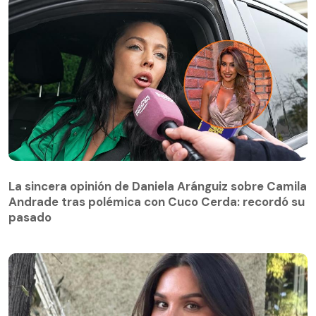
La sincera opinión de Daniela Aránguiz sobre Camila
Andrade tras polémica con Cuco Cerda: recordó su
La sincera opinión de Daniela Aránguiz sobre Camila
pasado
Andrade tras polémica con Cuco Cerda: recordó su
pasado