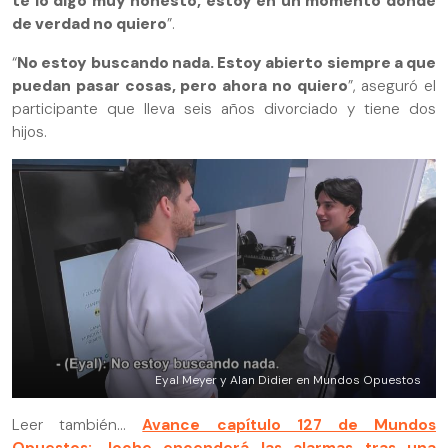
te lo digo muy honesto, estoy en un momento donde
de verdad no quiero
”.
“
No estoy buscando nada. Estoy abierto siempre a que
puedan pasar cosas, pero ahora no quiero
”, aseguró el
participante que lleva seis años divorciado y tiene dos
hijos.
Eyal Meyer y Alan Didier en Mundos Opuestos
Leer también...
Avance capítulo 127 de Mundos
Opuestos: Joche encenderá las alarmas tras una