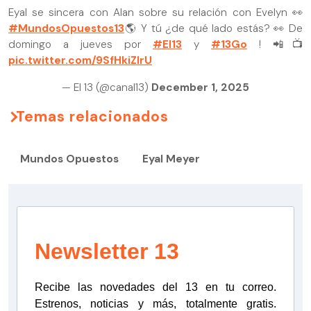
Eyal se sincera con Alan sobre su relación con Evelyn 👀
#MundosOpuestos13
🌎 Y tú ¿de qué lado estás? 👀 De
domingo a jueves por
#El13
y
#13Go
! 📲📺
pic.twitter.com/9SfHkiZIrU
— El 13 (@canal13)
December 1, 2025
Temas relacionados
Mundos Opuestos
Eyal Meyer
Newsletter 13
Recibe las novedades del 13 en tu correo.
Estrenos, noticias y más, totalmente gratis.