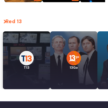
Red 13
T13
13Go