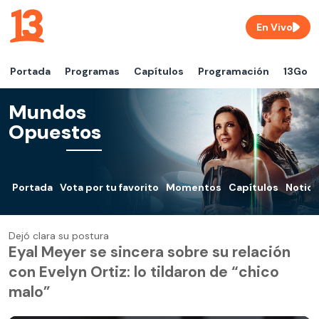
En Vivo
Portada
Programas
Capítulos
Programación
13Go
Mundos
Opuestos
Portada
Vota por tu favorito
Momentos
Capítulos
Notici
Dejó clara su postura
Eyal Meyer se sincera sobre su relación
con Evelyn Ortiz: lo tildaron de “chico
malo”