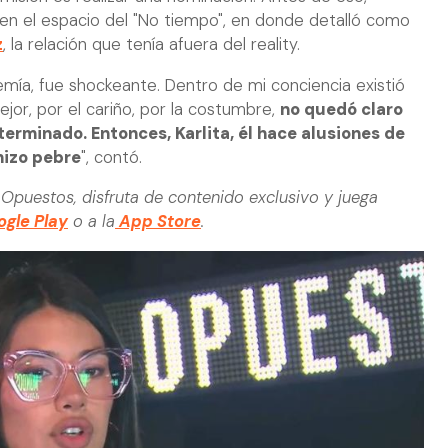
en el espacio del "No tiempo", en donde detalló como
z
, la relación que tenía afuera del reality.
mía, fue shockeante. Dentro de mi conciencia existió
jor, por el cariño, por la costumbre,
no quedó claro
erminado. Entonces, Karlita, él hace alusiones de
hizo pebre
", contó.
Opuestos, disfruta de contenido exclusivo y juega
gle Play
o a la
App Store
.