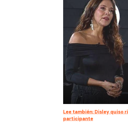
Lee también: Disley quiso r
participante