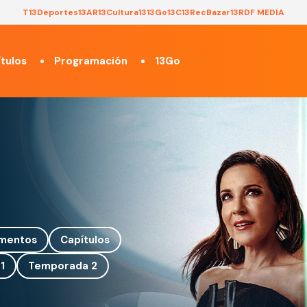
T13
Deportes13
AR13
Cultura13
13Go
13C
13Rec
Bazar13
RDF MEDIA
tulos
Programación
13Go
mentos
Capítulos
1
Temporada 2