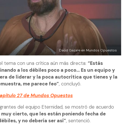
Daúd Gazale en Mundos Opuestos
el tema con una crítica aún más directa:
“Estás
minando a los débiles poco a poco… Es un equipo y
a de liderar y la poca autocrítica que tienes y la
emuestra, me parece feo”
, concluyó.
capítulo 27 de Mundos Opuestos
tegrantes del equipo Eternidad, se mostró de acuerdo
muy cierto, que les están poniendo fecha de
ébiles, y no debería ser así”
, sentenció.