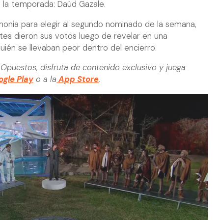
 la temporada: Daúd Gazale.
monia para elegir al segundo nominado de la semana,
ntes dieron sus votos luego de revelar en una
ién se llevaban peor dentro del encierro.
Opuestos, disfruta de contenido exclusivo y juega
gle Play
o a la
App Store
.