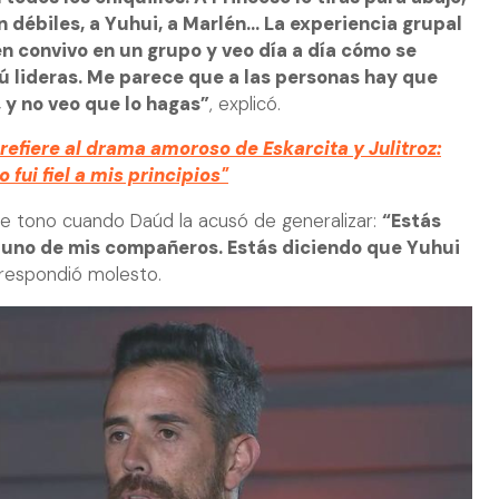
 débiles, a Yuhui, a Marlén... La experiencia grupal
n convivo en un grupo y veo día a día cómo se
 lideras. Me parece que a las personas hay que
 y no veo que lo hagas”
, explicó.
refiere al drama amoroso de Eskarcita y Julitroz:
 fui fiel a mis principios"
de tono cuando Daúd la acusó de generalizar:
“Estás
 uno de mis compañeros. Estás diciendo que Yuhui
 respondió molesto.