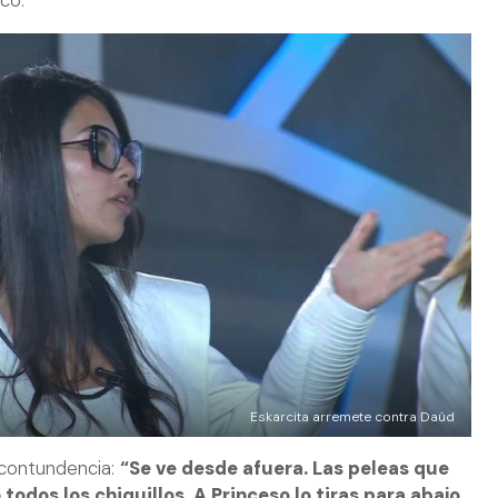
ucó.
Eskarcita arremete contra Daúd
contundencia:
“Se ve desde afuera. Las peleas que
odos los chiquillos. A Princeso lo tiras para abajo,