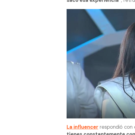
sacó esa experiencia”
, retr
La influencer
respondió con 
tienes constantemente con t