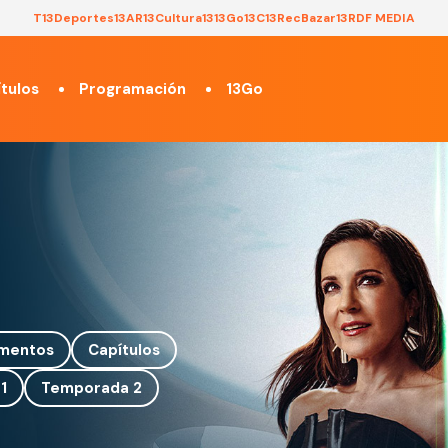
T13
Deportes13
AR13
Cultura13
13Go
13C
13Rec
Bazar13
RDF MEDIA
tulos
Programación
13Go
mentos
Capítulos
1
Temporada 2