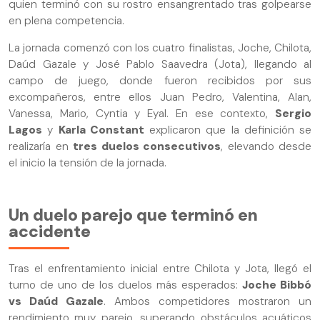
quien terminó con su rostro ensangrentado tras golpearse
en plena competencia.
La jornada comenzó con los cuatro finalistas, Joche, Chilota,
Daúd Gazale y José Pablo Saavedra (Jota), llegando al
campo de juego, donde fueron recibidos por sus
excompañeros, entre ellos Juan Pedro, Valentina, Alan,
Vanessa, Mario, Cyntia y Eyal. En ese contexto,
Sergio
Lagos
y
Karla Constant
explicaron que la definición se
realizaría en
tres duelos consecutivos
, elevando desde
el inicio la tensión de la jornada.
Un duelo parejo que terminó en
accidente
Tras el enfrentamiento inicial entre Chilota y Jota, llegó el
turno de uno de los duelos más esperados:
Joche Bibbó
vs Daúd Gazale
. Ambos competidores mostraron un
rendimiento muy parejo, superando obstáculos acuáticos