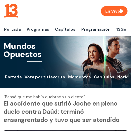
En Vivo
Portada
Programas
Capítulos
Programación
13Go
Mundos
Opuestos
Portada
Vota por tu favorito
Momentos
Capítulos
Notici
“Pensé que me había quebrado un diente”
El accidente que sufrió Joche en pleno
duelo contra Daúd: terminó
ensangrentado y tuvo que ser atendido