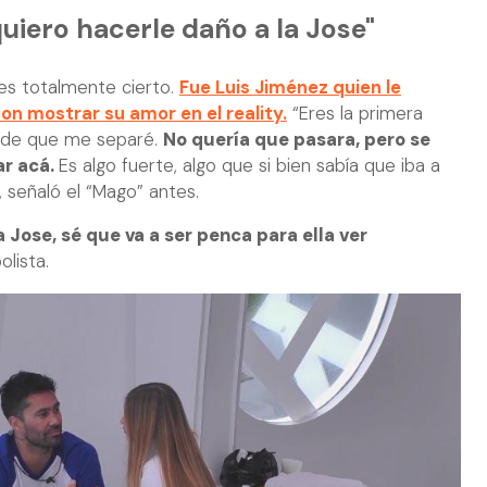
uiero hacerle daño a la Jose"
 es totalmente cierto.
Fue Luis Jiménez quien le
on mostrar su amor en el reality.
“Eres la primera
sde que me separé.
No quería que pasara, pero se
ar acá.
Es algo fuerte, algo que si bien sabía que iba a
, señaló el “Mago” antes.
 Jose, sé que va a ser penca para ella ver
olista.