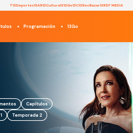
T13
Deportes13
AR13
Cultura13
13Go
13C
13Rec
Bazar13
RDF MEDIA
tulos
Programación
13Go
mentos
Capítulos
1
Temporada 2