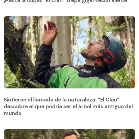
¡Hasta la copa!: “El Clan” trepa gigantesco alerce
Sintieron el llamado de la naturaleza: “El Clan”
descubre el que podría ser el árbol más antiguo del
Sintieron el llamado de la naturaleza: “El Clan”
mundo
descubre el que podría ser el árbol más antiguo del
mundo