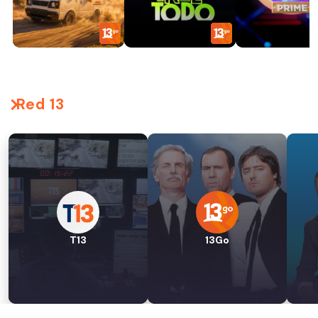
Red 13
T13
13Go