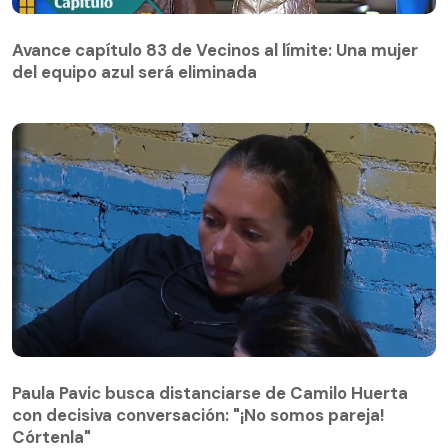
Avance capítulo 83 de Vecinos al límite: Una mujer
del equipo azul será eliminada
Avance capítulo 83 de Vecinos al límite: Una mujer
del equipo azul será eliminada
Paula Pavic busca distanciarse de Camilo Huerta
con decisiva conversación: "¡No somos pareja!
Paula Pavic busca distanciarse de Camilo Huerta
Córtenla"
con decisiva conversación: "¡No somos pareja!
Córtenla"