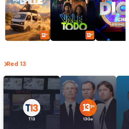
Red 13
T13
13Go