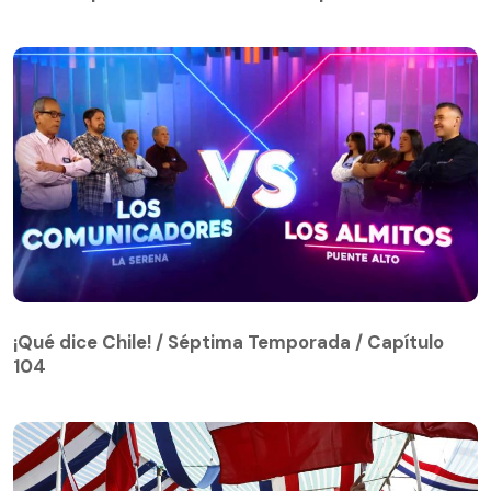
¡Qué dice Chile! / Séptima Temporada / Capítulo
104
¡Qué dice Chile! / Séptima Temporada / Capítulo
104