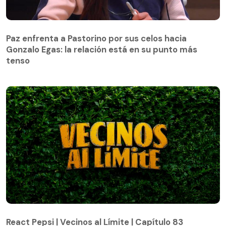
Paz enfrenta a Pastorino por sus celos hacia
Gonzalo Egas: la relación está en su punto más
Paz enfrenta a Pastorino por sus celos hacia
tenso
Gonzalo Egas: la relación está en su punto más
tenso
React Pepsi | Vecinos al Límite | Capítulo 83
React Pepsi | Vecinos al Límite | Capítulo 83