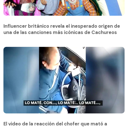
Influencer británico revela el inesperado origen de
una de las canciones más icónicas de Cachureos
El video de la reacción del chofer que mató a
peatón en Chiguayante: manejaba con celular en la
El video de la reacción del chofer que mató a