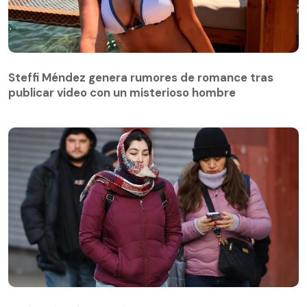
Steffi Méndez genera rumores de romance tras
publicar video con un misterioso hombre
Steffi Méndez genera rumores de romance tras
publicar video con un misterioso hombre
El día más frío llegará a los 0 grados: Michelle Adam