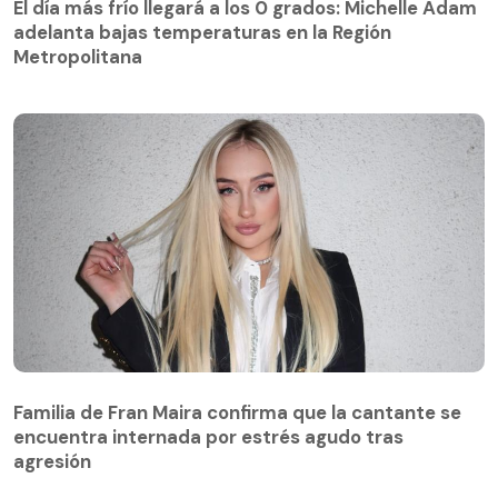
adelanta bajas temperaturas en la Región
El día más frío llegará a los 0 grados: Michelle Adam
Metropolitana
adelanta bajas temperaturas en la Región
Metropolitana
Familia de Fran Maira confirma que la cantante se
encuentra internada por estrés agudo tras
agresión