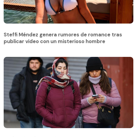
Steffi Méndez genera rumores de romance tras
publicar video con un misterioso hombre
Steffi Méndez genera rumores de romance tras
publicar video con un misterioso hombre
El día más frío llegará a los 0 grados: Michelle Adam