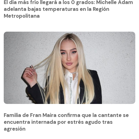
adelanta bajas temperaturas en la Región
El día más frío llegará a los 0 grados: Michelle Adam
Metropolitana
adelanta bajas temperaturas en la Región
Metropolitana
Familia de Fran Maira confirma que la cantante se
encuentra internada por estrés agudo tras
agresión