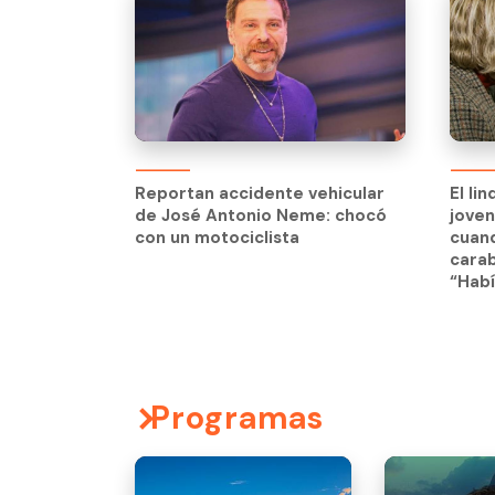
El li
jove
Reportan accidente vehicular
El li
cuand
de José Antonio Neme: chocó
jove
carab
con un motociclista
cuand
“Habí
carab
“Habí
Programas