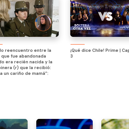
ndo reencuentro entre la
¡Qué dice Chile! Prime | Ca
n que fue abandonada
3
ndo reencuentro entre la
¡Qué dice Chile! Prime | Ca
o era recién nacida y la
n que fue abandonada
3
inera (r) que la recibió:
o era recién nacida y la
a un cariño de mamá”:
inera (r) que la recibió:
a un cariño de mamá”: