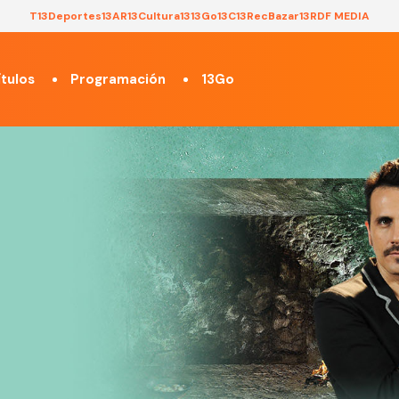
T13
Deportes13
AR13
Cultura13
13Go
13C
13Rec
Bazar13
RDF MEDIA
tulos
Programación
13Go
1