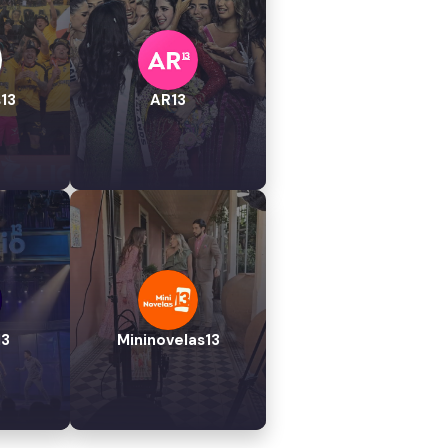
13
AR13
13
Mininovelas13