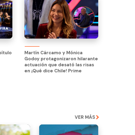
pítulo
Martín Cárcamo y Mónica
Godoy protagonizaron hilarante
pítulo
Martín Cárcamo y Mónica
actuación que desató las risas
Godoy protagonizaron hilarante
en ¡Qué dice Chile! Prime
actuación que desató las risas
en ¡Qué dice Chile! Prime
VER MÁS