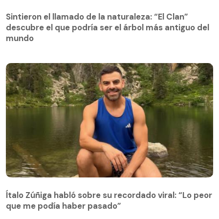
Sintieron el llamado de la naturaleza: “El Clan”
descubre el que podría ser el árbol más antiguo del
Sintieron el llamado de la naturaleza: “El Clan”
mundo
descubre el que podría ser el árbol más antiguo del
mundo
Ítalo Zúñiga habló sobre su recordado viral: “Lo peor
que me podía haber pasado”