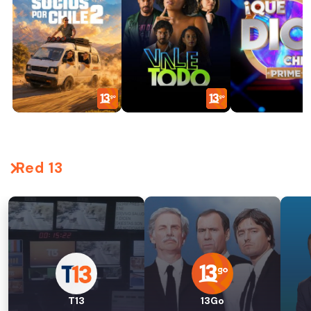
Red 13
T13
13Go