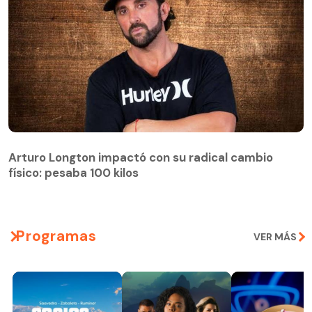
Arturo Longton impactó con su radical cambio
físico: pesaba 100 kilos
Arturo Longton impactó con su radical cambio
físico: pesaba 100 kilos
Programas
VER MÁS