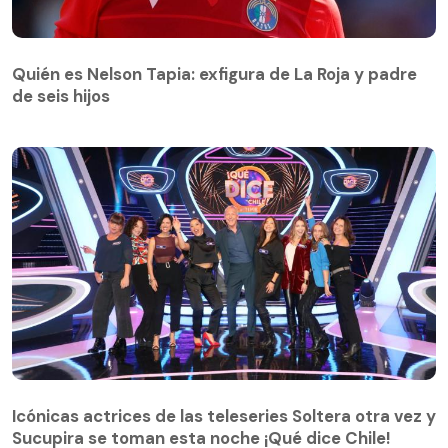
Quién es Nelson Tapia: exfigura de La Roja y padre
de seis hijos
Quién es Nelson Tapia: exfigura de La Roja y padre
de seis hijos
Icónicas actrices de las teleseries Soltera otra vez y
Sucupira se toman esta noche ¡Qué dice Chile!