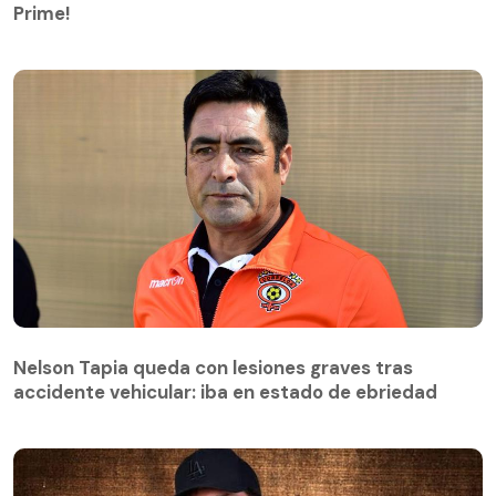
Prime!
Nelson Tapia queda con lesiones graves tras
accidente vehicular: iba en estado de ebriedad
Nelson Tapia queda con lesiones graves tras
accidente vehicular: iba en estado de ebriedad