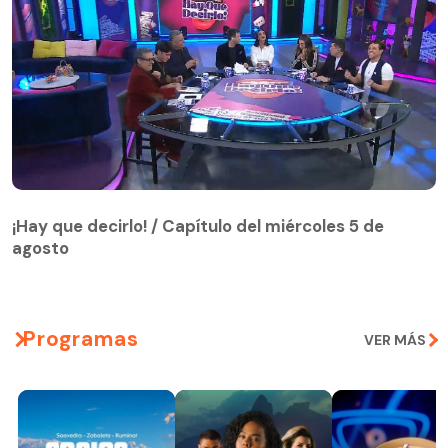
¡Hay que decirlo! / Capítulo del miércoles 5 de
agosto
¡Hay que decirlo! / Capítulo del miércoles 5 de
agosto
Programas
VER MÁS