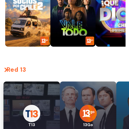
Red 13
T13
13Go