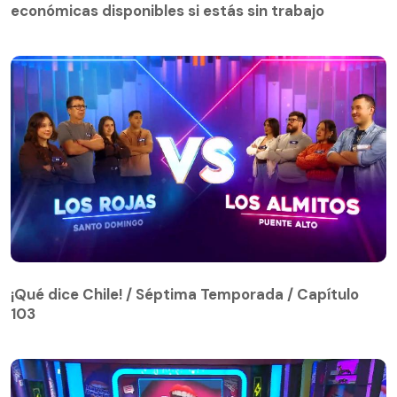
económicas disponibles si estás sin trabajo
¡Qué dice Chile! / Séptima Temporada / Capítulo
103
¡Qué dice Chile! / Séptima Temporada / Capítulo
103