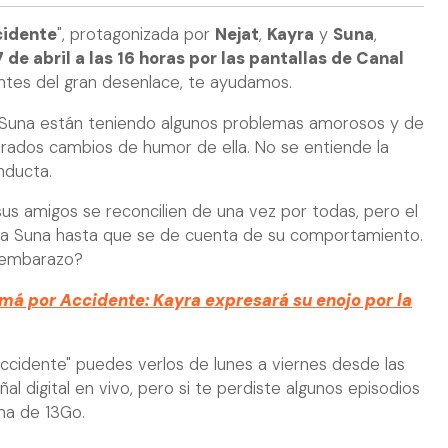
idente
", protagonizada por
Nejat
,
Kayra
y
Suna
,
7 de abril a las 16 horas por las pantallas de Canal
 antes del gran desenlace, te ayudamos.
Suna están teniendo algunos problemas amorosos y de
erados cambios de humor de ella. No se entiende la
nducta.
us amigos se reconcilien de una vez por todas, pero el
a a Suna hasta que se de cuenta de su comportamiento.
 embarazo?
á por Accidente: Kayra expresará su enojo por la
ccidente" puedes verlos de lunes a viernes desde las
ñal digital en vivo, pero si te perdiste algunos episodios
ma de 13Go.