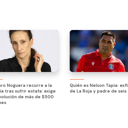
ro Noguera recurre a la
Quién es Nelson Tapia: exf
cia tras sufrir estafa: exige
de La Roja y padre de seis 
ro Noguera recurre a la
Quién es Nelson Tapia: exf
volución de más de $500
cia tras sufrir estafa: exige
de La Roja y padre de seis 
nes
volución de más de $500
nes