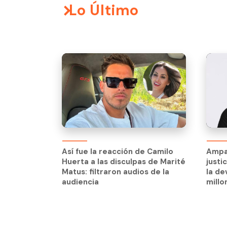
Lo Último
Ampa
justi
Así fue la reacción de Camilo
Ampa
la de
Huerta a las disculpas de Marité
justi
millo
Matus: filtraron audios de la
la de
audiencia
millo