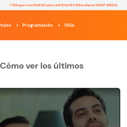
T13
Deportes13
AR13
Cultura13
13Go
13C
13Rec
Bazar13
RDF MEDIA
tulos
Programación
13Go
Cómo ver los últimos