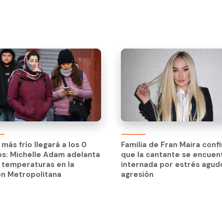
a más frío llegará a los 0
s: Michelle Adam adelanta
a más frío llegará a los 0
Familia de Fran Maira conf
 temperaturas en la
s: Michelle Adam adelanta
que la cantante se encuen
ón Metropolitana
 temperaturas en la
internada por estrés agud
ón Metropolitana
agresión