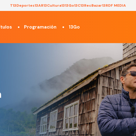
T13
Deportes13
AR13
Cultura13
13Go
13C
13Rec
Bazar13
RDF MEDIA
tulos
Programación
13Go
n