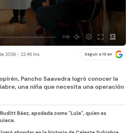
de 2026 - 22:46 hrs.
Seguir a 13 en
nopirén, Pancho Saavedra logró conocer la
biabre, una niña que necesita una operación
Ruditt Báez, apodada como "Lula", quien es
Quiaca.
logró ahondar en la historia de Celeste Subiabre,