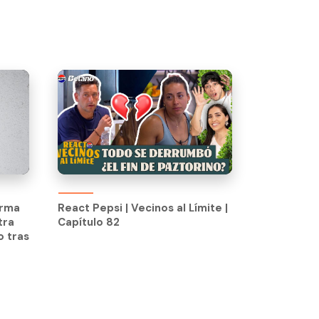
React Pepsi | Vecinos al Límite |
Capítulo 82
irma
React Pepsi | Vecinos al Límite |
tra
Capítulo 82
o tras