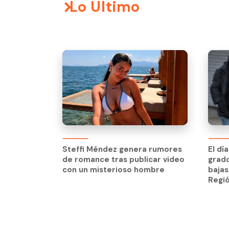
Lo Último
Steffi Méndez genera rumores
El dí
de romance tras publicar video
grado
Steffi Méndez genera rumores
El dí
con un misterioso hombre
bajas
de romance tras publicar video
grado
Regi
con un misterioso hombre
bajas
Regi