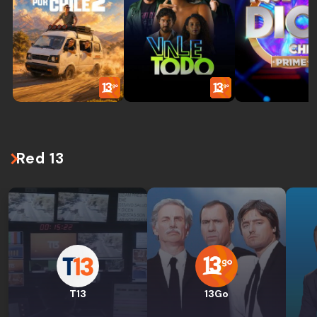
Red 13
T13
13Go