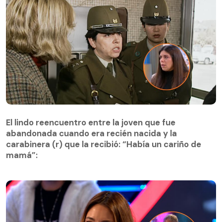
El lindo reencuentro entre la joven que fue
abandonada cuando era recién nacida y la
El lindo reencuentro entre la joven que fue
carabinera (r) que la recibió: “Había un cariño de
abandonada cuando era recién nacida y la
mamá”:
carabinera (r) que la recibió: “Había un cariño de
mamá”: