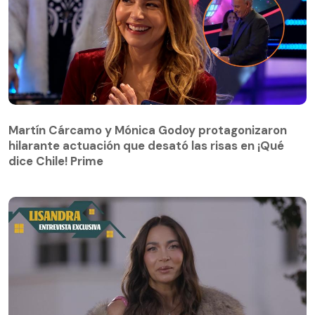
Martín Cárcamo y Mónica Godoy protagonizaron
hilarante actuación que desató las risas en ¡Qué
Martín Cárcamo y Mónica Godoy protagonizaron
dice Chile! Prime
hilarante actuación que desató las risas en ¡Qué
dice Chile! Prime