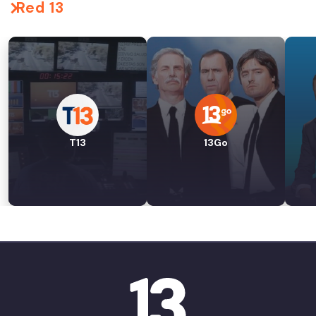
Red 13
T13
13Go