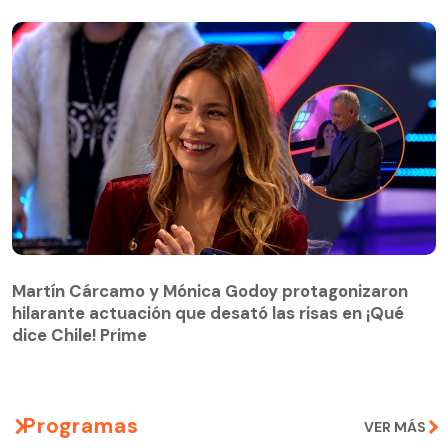
Martín Cárcamo y Mónica Godoy protagonizaron
hilarante actuación que desató las risas en ¡Qué
Martín Cárcamo y Mónica Godoy protagonizaron
dice Chile! Prime
hilarante actuación que desató las risas en ¡Qué
dice Chile! Prime
Programas
VER MÁS