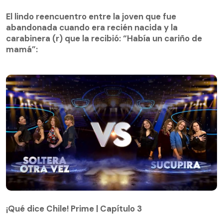
El lindo reencuentro entre la joven que fue
abandonada cuando era recién nacida y la
El lindo reencuentro entre la joven que fue
carabinera (r) que la recibió: “Había un cariño de
abandonada cuando era recién nacida y la
mamá”:
carabinera (r) que la recibió: “Había un cariño de
mamá”:
¡Qué dice Chile! Prime | Capítulo 3
¡Qué dice Chile! Prime | Capítulo 3