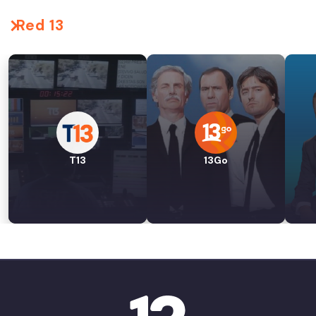
Red 13
T13
13Go