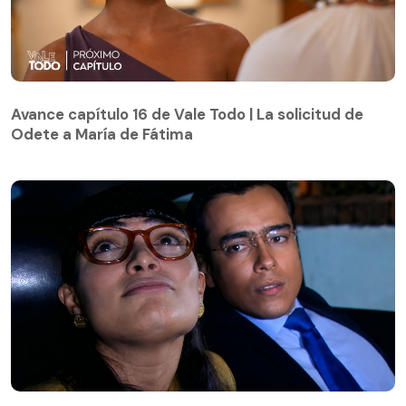
Avance capítulo 16 de Vale Todo | La solicitud de
Odete a María de Fátima
Avance capítulo 16 de Vale Todo | La solicitud de
Odete a María de Fátima
Yo soy Betty, la fea | Capítulo 63 | Armando sigue