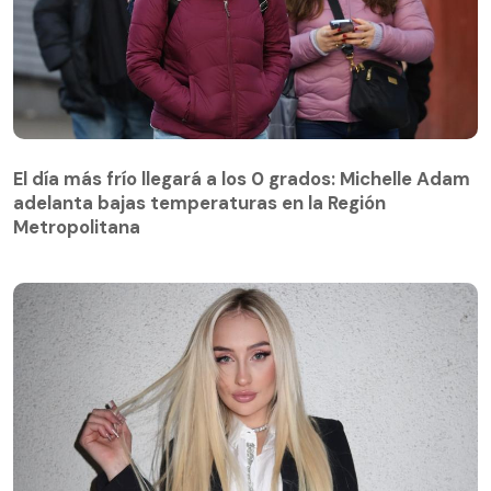
El día más frío llegará a los 0 grados: Michelle Adam
adelanta bajas temperaturas en la Región
El día más frío llegará a los 0 grados: Michelle Adam
Metropolitana
adelanta bajas temperaturas en la Región
Metropolitana