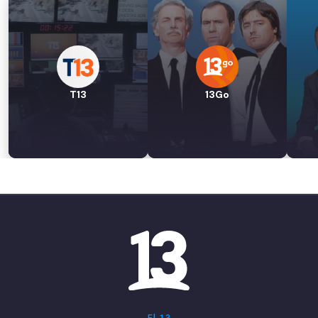
T13
13Go
El 13