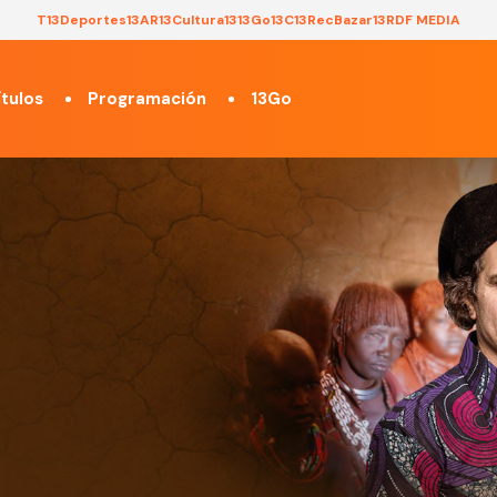
T13
Deportes13
AR13
Cultura13
13Go
13C
13Rec
Bazar13
RDF MEDIA
tulos
Programación
13Go