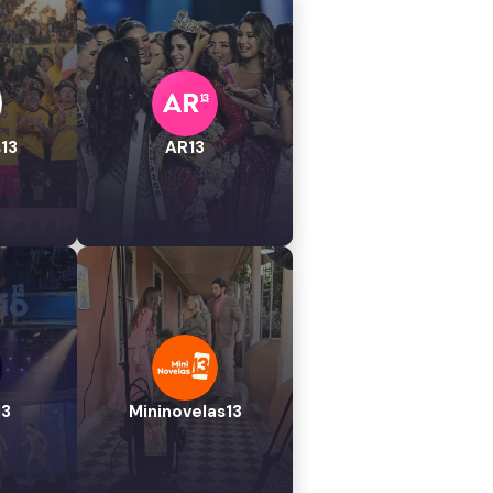
13
AR13
13
Mininovelas13