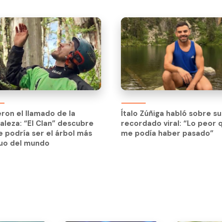
eron el llamado de la
aleza: “El Clan” descubre
eron el llamado de la
Ítalo Zúñiga habló sobre su
e podría ser el árbol más
aleza: “El Clan” descubre
recordado viral: “Lo peor 
guo del mundo
e podría ser el árbol más
me podía haber pasado”
guo del mundo