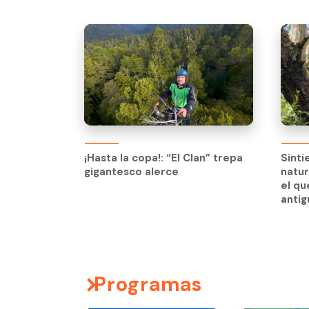
¡Hasta la copa!: “El Clan” trepa
Sinti
gigantesco alerce
natur
¡Hasta la copa!: “El Clan” trepa
Sinti
el qu
gigantesco alerce
natur
anti
el qu
anti
Programas