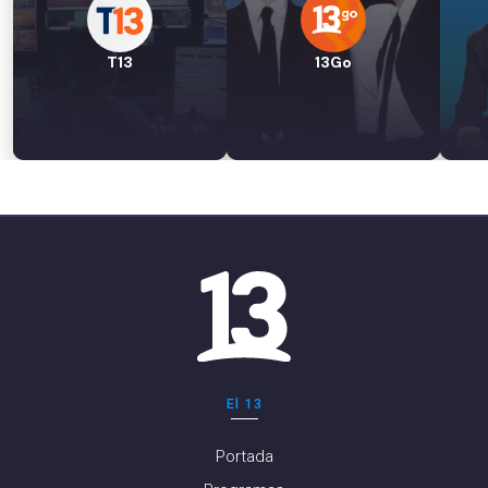
T13
13Go
El 13
Portada