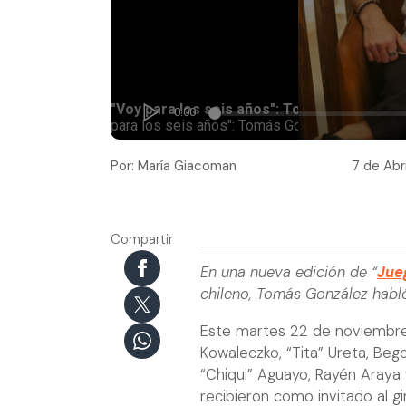
Por: María Giacoman
7 de Abr
Compartir
En una nueva edición de “
Jue
chileno, Tomás González habló
Este martes 22 de noviembre,
Kowaleczko, “Tita” Ureta, Bego
“Chiqui” Aguayo, Rayén Araya
recibieron como invitado al 