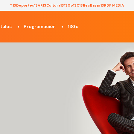
T13
Deportes13
AR13
Cultura13
13Go
13C
13Rec
Bazar13
RDF MEDIA
tulos
Programación
13Go