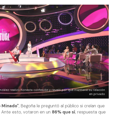
nzález realizó honesta confesión y reveló por qué mantiene su relación
en privado
 Minado"
, Begoña le preguntó al público si creían que
 Ante esto, votaron en un
86% que sí
, respuesta que