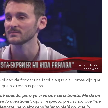
nzález realizó honesta confesión y reveló por qué mantiene su relación
en privado
ibilidad de formar una familia algún día, Tomás dijo que
a que siguiera sus pasos.
o sé cuándo, pero yo creo que sería bonito. Me da un
 se lo cuestiona"
, dijo al respecto, precisando que
"me
deporte, pero alto rendimiento ojalá no, que lo