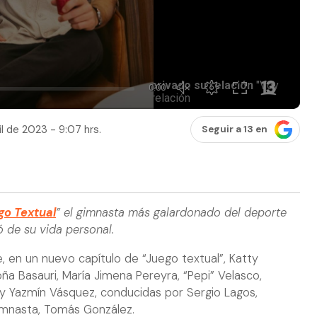
il de 2023 - 9:07 hrs.
Seguir a 13 en
go Textual
” el gimnasta más galardonado del deporte
 de su vida personal.
 en un nuevo capítulo de “Juego textual”, Katty
ña Basauri, María Jimena Pereyra, “Pepi” Velasco,
 y Yazmín Vásquez, conducidas por Sergio Lagos,
gimnasta, Tomás González.