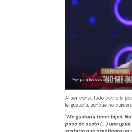
"Voy para los seis años": Tomás Go
Al ser consultado sobre la pos
le gustaría, aunque no quisier
"Me gustaría tener hijos. N
poco de susto (...) uno igual
gustaría que practicara un 