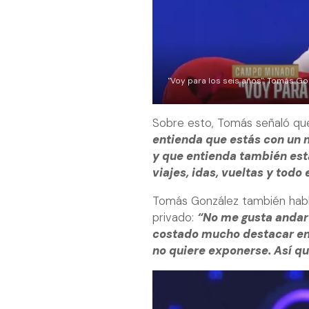
"Voy para los seis años": Tomás Go
Sobre esto, Tomás señaló qu
entienda que estás con un n
y que entienda también esta
viajes, idas, vueltas y todo 
Tomás González también habló
privado:
“No me gusta andar
costado mucho destacar en 
no quiere exponerse. Así que