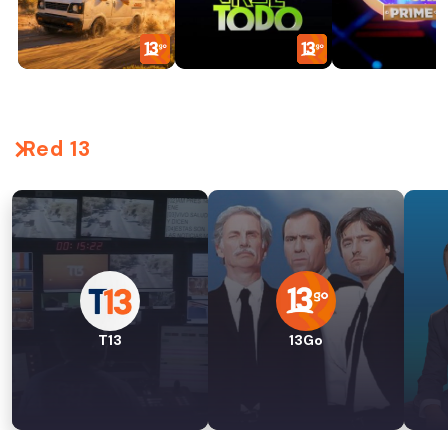
Red 13
T13
13Go