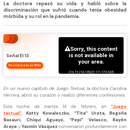
La doctora repasó su vida y habló sobre la
discriminación que sufrió cuando tenía obesidad
mórbida y su rol en la pandemia.
Señal El 13
Descubre más en 13Go
En un nuevo capítulo de Juego Textual, la doctora Carolina
Herrera, abrió su corazón y realizó diferentes confesiones.
Esta noche de martes 14 de febrero, en
“Juego
textual”
,
Katty Kowaleczko, “Tita” Ureta, Begoña
Basauri, Chiqui Aguayo, “Pepi” Velasco, Rayén
Araya
y
Yazmín Vásquez
conversaron profundamente con