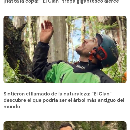
¡Hasta la copa!: “El Clan” trepa gigantesco alerce
Sintieron el llamado de la naturaleza: “El Clan”
descubre el que podría ser el árbol más antiguo del
Sintieron el llamado de la naturaleza: “El Clan”
mundo
descubre el que podría ser el árbol más antiguo del
mundo