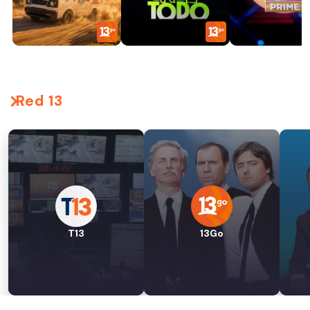
Red 13
T13
13Go