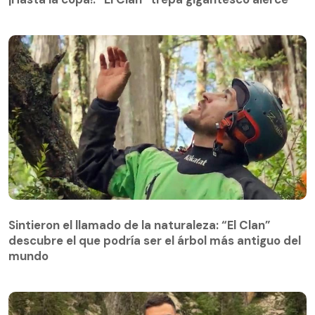
Sintieron el llamado de la naturaleza: “El Clan”
descubre el que podría ser el árbol más antiguo del
Sintieron el llamado de la naturaleza: “El Clan”
mundo
descubre el que podría ser el árbol más antiguo del
mundo