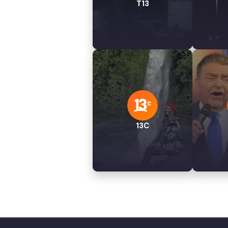
T13
13C