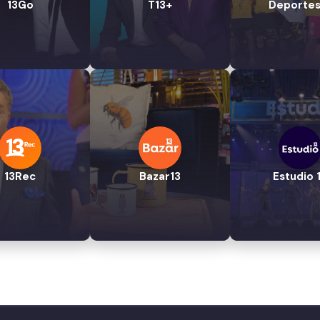
13Go
T13+
Deportes
13Rec
Bazar13
Estudio 