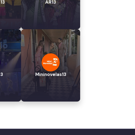
13
AR13
13
Mininovelas13