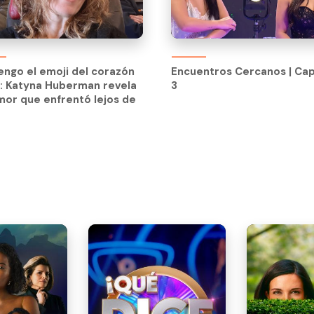
Encuentros Cercanos | Cap
3
engo el emoji del corazón
Encuentros Cercanos | Cap
: Katyna Huberman revela
3
mor que enfrentó lejos de