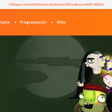
T13
Deportes13
AR13
Cultura13
13Go
13C
13Rec
Bazar13
RDF MEDIA
tulos
Programación
13Go