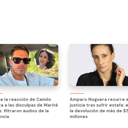
Amparo Noguera recurre a
justicia tras sufrir estafa: 
ue la reacción de Camilo
Amparo Noguera recurre a
la devolución de más de 
a a las disculpas de Marité
justicia tras sufrir estafa: 
millones
: filtraron audios de la
la devolución de más de 
ncia
millones