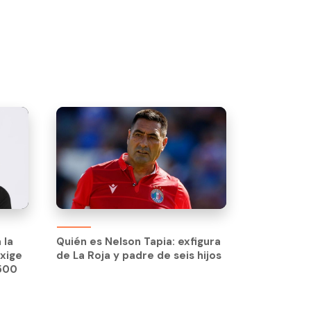
 la
Quién es Nelson Tapia: exfigura
exige
de La Roja y padre de seis hijos
 la
Quién es Nelson Tapia: exfigura
$500
exige
de La Roja y padre de seis hijos
$500