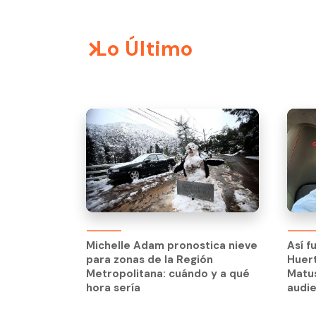
Lo Último
Michelle Adam pronostica nieve
para zonas de la Región
Michelle Adam pronostica nieve
Así f
Metropolitana: cuándo y a qué
para zonas de la Región
Huert
hora sería
Metropolitana: cuándo y a qué
Matus
hora sería
audie