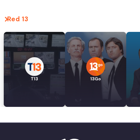
Red 13
T13
13Go