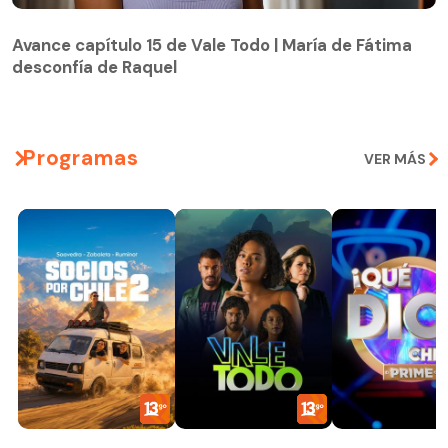
Avance capítulo 15 de Vale Todo | María de Fátima
desconfía de Raquel
Avance capítulo 15 de Vale Todo | María de Fátima
desconfía de Raquel
Programas
VER MÁS