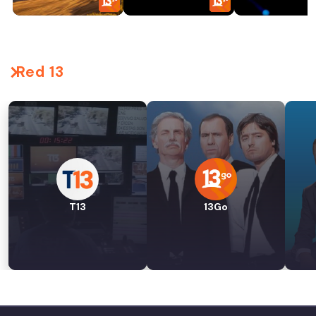
Red 13
T13
13Go