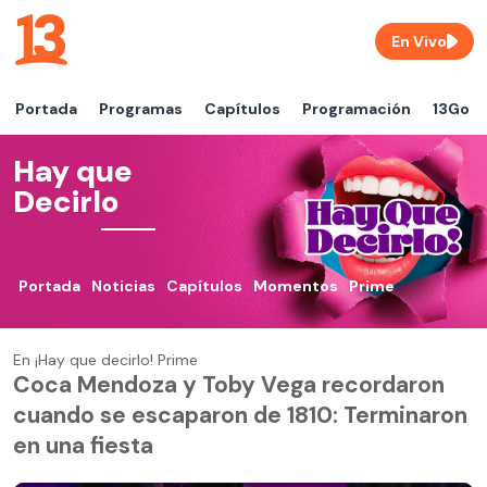
En Vivo
Portada
Programas
Capítulos
Programación
13Go
Hay que
Decirlo
Portada
Noticias
Capítulos
Momentos
Prime
En ¡Hay que decirlo! Prime
Coca Mendoza y Toby Vega recordaron
cuando se escaparon de 1810: Terminaron
en una fiesta