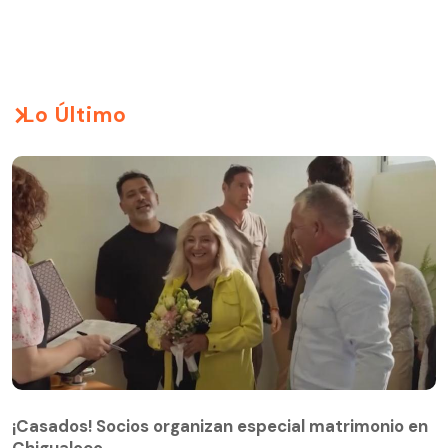
Lo Último
¡Casados! Socios organizan especial matrimonio en
Chigualoco
¡Casados! Socios organizan especial matrimonio en
Chigualoco