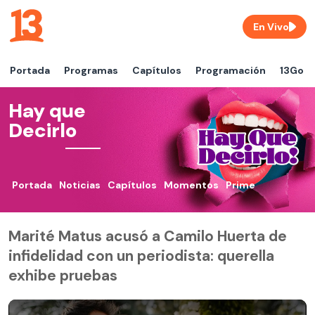
En Vivo
Portada
Programas
Capítulos
Programación
13Go
Hay que
Decirlo
Portada
Noticias
Capítulos
Momentos
Prime
Marité Matus acusó a Camilo Huerta de
infidelidad con un periodista: querella
exhibe pruebas