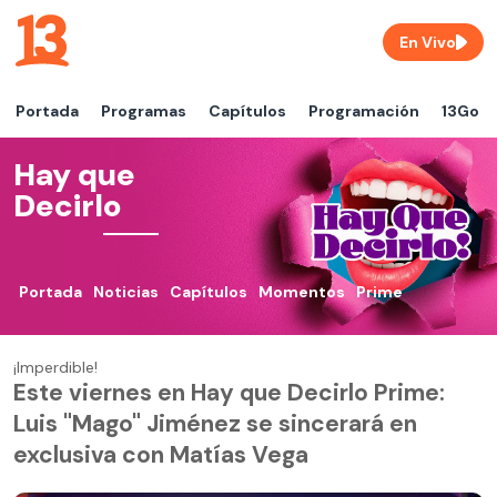
En Vivo
Portada
Programas
Capítulos
Programación
13Go
Hay que
Decirlo
Portada
Noticias
Capítulos
Momentos
Prime
¡Imperdible!
Este viernes en Hay que Decirlo Prime:
Luis "Mago" Jiménez se sincerará en
exclusiva con Matías Vega