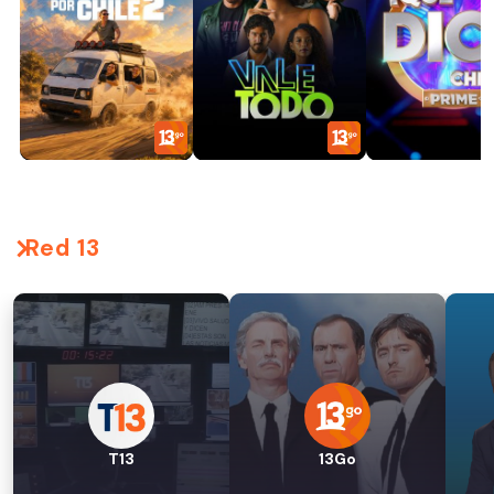
Red 13
T13
13Go