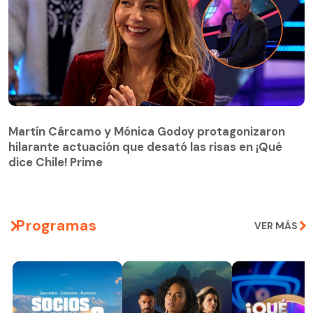
Martín Cárcamo y Mónica Godoy protagonizaron
hilarante actuación que desató las risas en ¡Qué
Martín Cárcamo y Mónica Godoy protagonizaron
dice Chile! Prime
hilarante actuación que desató las risas en ¡Qué
dice Chile! Prime
Programas
VER MÁS