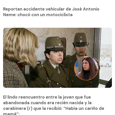
Reportan accidente vehicular de José Antonio
Neme: chocó con un motociclista
El lindo reencuentro entre la joven que fue
abandonada cuando era recién nacida y la
El lindo reencuentro entre la joven que fue
carabinera (r) que la recibió: “Había un cariño de
abandonada cuando era recién nacida y la
mamá”:
carabinera (r) que la recibió: “Había un cariño de
mamá”: