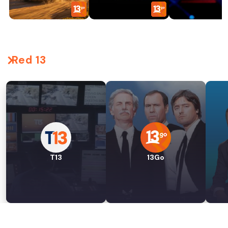
Red 13
T13
13Go