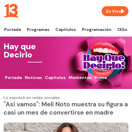
En Vivo
Portada
Programas
Capítulos
Programación
13Go
Hay que
Decirlo
Portada
Noticias
Capítulos
Momentos
Prime
Lo expresó en redes sociales
"Así vamos": Meli Noto muestra su figura a
casi un mes de convertirse en madre