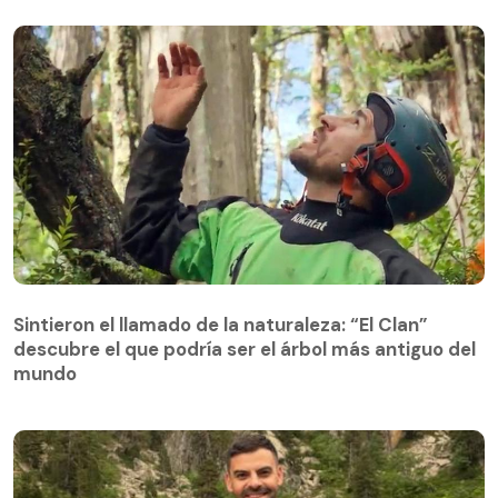
Sintieron el llamado de la naturaleza: “El Clan”
descubre el que podría ser el árbol más antiguo del
Sintieron el llamado de la naturaleza: “El Clan”
mundo
descubre el que podría ser el árbol más antiguo del
mundo