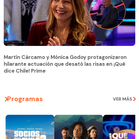
Martín Cárcamo y Mónica Godoy protagonizaron
hilarante actuación que desató las risas en ¡Qué
Martín Cárcamo y Mónica Godoy protagonizaron
dice Chile! Prime
hilarante actuación que desató las risas en ¡Qué
dice Chile! Prime
Programas
VER MÁS