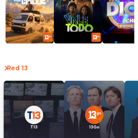
Red 13
T13
13Go