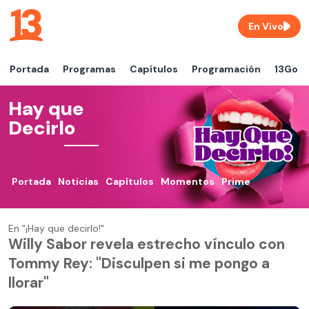
En Vivo
Portada
Programas
Capítulos
Programación
13Go
Hay que
Decirlo
Portada
Noticias
Capítulos
Momentos
Prime
En "¡Hay que decirlo!"
Willy Sabor revela estrecho vínculo con
Tommy Rey: "Disculpen si me pongo a
llorar"