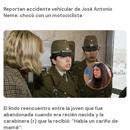
Reportan accidente vehicular de José Antonio
Neme: chocó con un motociclista
El lindo reencuentro entre la joven que fue
abandonada cuando era recién nacida y la
El lindo reencuentro entre la joven que fue
carabinera (r) que la recibió: “Había un cariño de
abandonada cuando era recién nacida y la
mamá”:
carabinera (r) que la recibió: “Había un cariño de
mamá”: