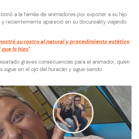
ionó a la familia de animadores por exponer a su hijo
 y recientemente apareció en su docureality viajando
mostró su rostro al natural y procedimiento estético
que lo hizo"
esatado graves consecuencias para el animador, quien
s sigue en el ojo del huracán y sigue siendo