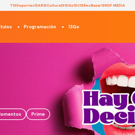
T13
Deportes13
AR13
Cultura13
13Go
13C
13Rec
Bazar13
RDF MEDIA
tulos
Programación
13Go
omentos
Prime