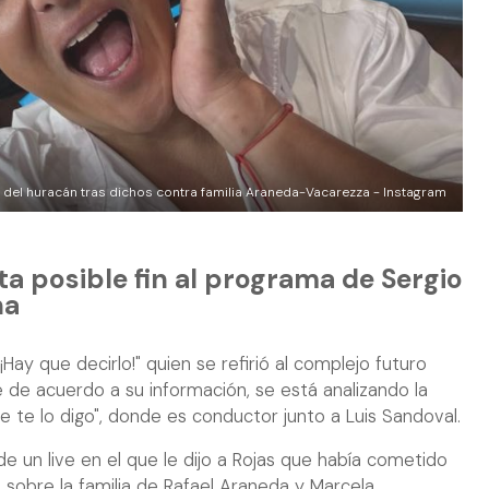
o del huracán tras dichos contra familia Araneda-Vacarezza - Instagram
ta posible fin al programa de Sergio
na
¡Hay que decirlo!" quien se refirió al complejo futuro
e de acuerdo a su información, se está analizando la
 te lo digo", donde es conductor junto a Luis Sandoval.
 de un live en el que le dijo a Rojas que había cometido
 sobre la familia de Rafael Araneda y Marcela