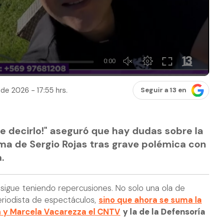
de 2026 - 17:55 hrs.
Seguir a 13 en
ue decirlo!" aseguró que hay dudas sobre la
ma de Sergio Rojas tras grave polémica con
.
sigue teniendo repercusiones. No solo una ola de
eriodista de espectáculos,
sino que ahora se suma la
 y Marcela Vacarezza el CNTV
y la de la Defensoría