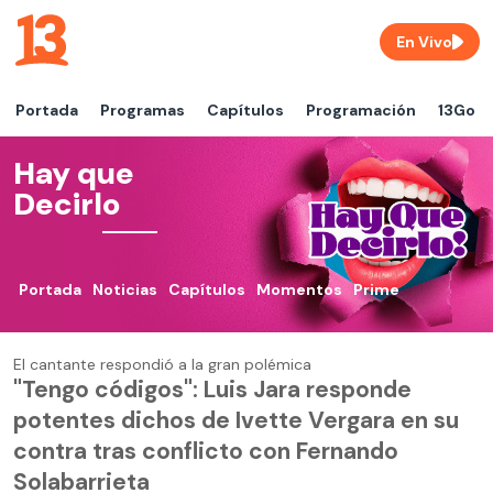
En Vivo
Portada
Programas
Capítulos
Programación
13Go
Hay que
Decirlo
Portada
Noticias
Capítulos
Momentos
Prime
El cantante respondió a la gran polémica
"Tengo códigos": Luis Jara responde
potentes dichos de Ivette Vergara en su
contra tras conflicto con Fernando
Solabarrieta