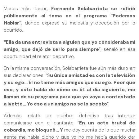
Meses más tard
e, Fernando Solabarrieta se refirió
públicamente al tema en el programa “Podemos
Hablar”
, donde expresó su molestia y decepción por lo
ocurrido.
“Ella da una entrevista a alguien que yo consideraba mi
amigo, que dejó de serlo para siempre
”, señaló en esa
oportunidad el relator deportivo.
En la misma conversación, Solabarrieta fue aún más duro en
sus declaraciones: “S
u única amistad es con la televisión
y su ego… Él no tiene más amigos que su ego. Peor que
eso, y esto habla de cómo es él: al día siguiente, me
llaman de su programa para que yo vaya a contestarle
a Ivette… Yo eso a un amigo no se lo acepto
”.
Además, relató un quiebre definitivo tras intentar
comunicarse con el cantante. “
En un acto brutal de
cobardía, me bloqueó… Y
me doy cuenta de lo que mucha
gente me había dicho y que yo no me había querido dar