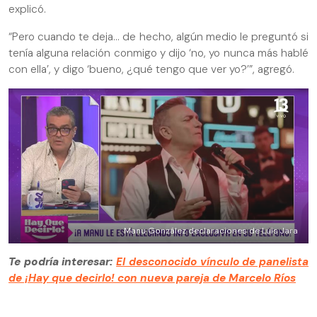
explicó.
“Pero cuando te deja… de hecho, algún medio le preguntó si
tenía alguna relación conmigo y dijo ‘no, yo nunca más hablé
con ella’, y digo ‘bueno, ¿qué tengo que ver yo?’”, agregó.
Manu González declaraciones de Luis Jara
Te podría interesar:
El desconocido vínculo de panelista
de ¡Hay que decirlo! con nueva pareja de Marcelo Ríos