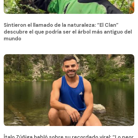
Sintieron el llamado de la naturaleza: “El Clan”
descubre el que podría ser el árbol más antiguo del
Sintieron el llamado de la naturaleza: “El Clan”
mundo
descubre el que podría ser el árbol más antiguo del
mundo
Ítalo Zúñiga habló sobre su recordado viral: “Lo peor