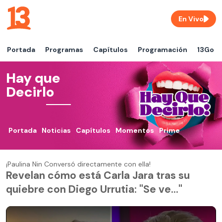
En Vivo
Portada
Programas
Capítulos
Programación
13Go
Hay que
Decirlo
Portada
Noticias
Capítulos
Momentos
Prime
¡Paulina Nin Conversó directamente con ella!
Revelan cómo está Carla Jara tras su
quiebre con Diego Urrutia: "Se ve..."