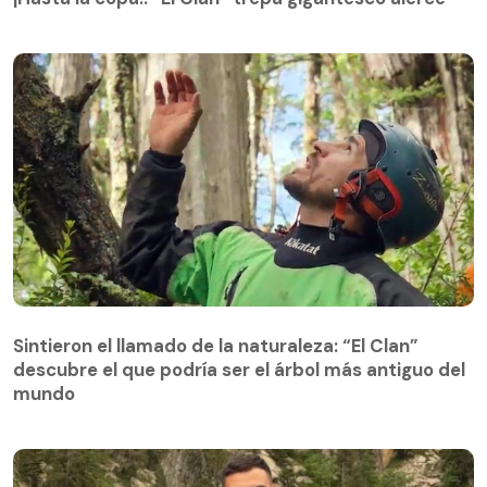
Sintieron el llamado de la naturaleza: “El Clan”
descubre el que podría ser el árbol más antiguo del
Sintieron el llamado de la naturaleza: “El Clan”
mundo
descubre el que podría ser el árbol más antiguo del
mundo