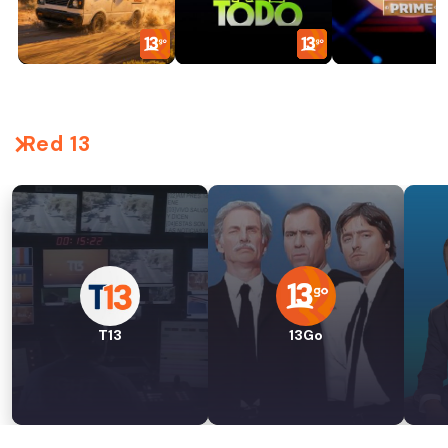
Red 13
T13
13Go