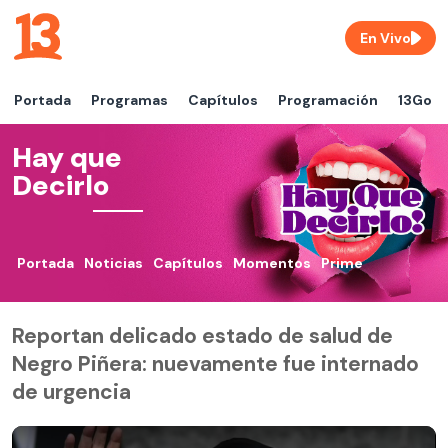
En Vivo
Portada
Programas
Capítulos
Programación
13Go
Hay que
Decirlo
Portada
Noticias
Capítulos
Momentos
Prime
Reportan delicado estado de salud de
Negro Piñera: nuevamente fue internado
de urgencia