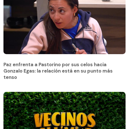
Paz enfrenta a Pastorino por sus celos hacia
Gonzalo Egas: la relación está en su punto más
Paz enfrenta a Pastorino por sus celos hacia
tenso
Gonzalo Egas: la relación está en su punto más
tenso