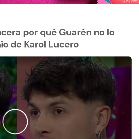
incera por qué Guarén no lo
o de Karol Lucero