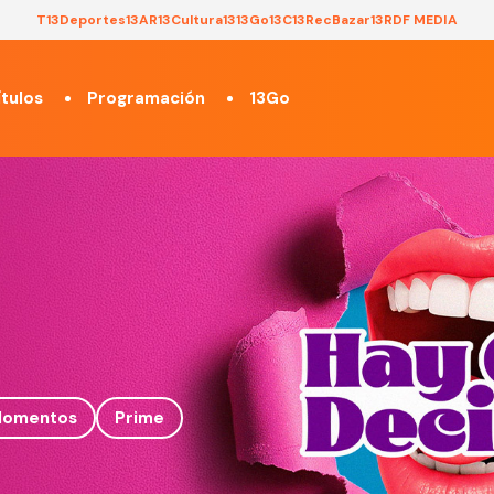
T13
Deportes13
AR13
Cultura13
13Go
13C
13Rec
Bazar13
RDF MEDIA
tulos
Programación
13Go
omentos
Prime