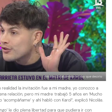
Nicolás Solabarrieta en Hay que decirlo
 realidad la invitación fue a mi madre, yo conozco a
uena relación, pero mi madre trabajó 5 años en ‘Mucho
o ‘acompáñame’ y ahí habló con Karol”, explicó Nicolás.
ngo’ le dio plena libertad para que pudiera ir con