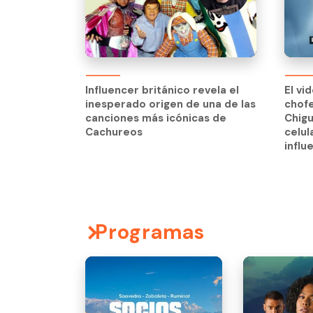
El vi
chof
Influencer británico revela el
El vi
Chig
inesperado origen de una de las
chof
celul
canciones más icónicas de
Chig
influ
Cachureos
celul
influ
Programas