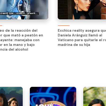
deo de la reacción del
er que mató a peatón en
deo de la reacción del
Exchica reality asegura qu
uayante: manejaba con
er que mató a peatón en
Daniela Aránguiz llamó al
ar en la mano y bajo
uayante: manejaba con
Vaticano para quitarle el r
encia del alcohol
ar en la mano y bajo
madrina de su hija
encia del alcohol