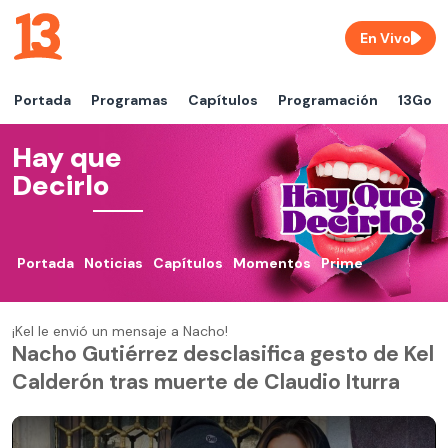
En Vivo
Portada
Programas
Capítulos
Programación
13Go
Hay que
Decirlo
Portada
Noticias
Capítulos
Momentos
Prime
¡Kel le envió un mensaje a Nacho!
Nacho Gutiérrez desclasifica gesto de Kel
Calderón tras muerte de Claudio Iturra