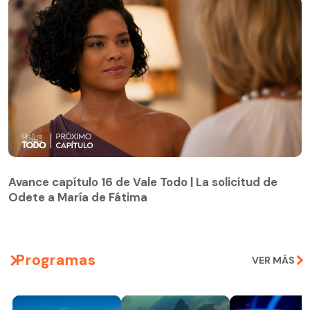
Avance capítulo 16 de Vale Todo | La solicitud de
Odete a María de Fátima
Avance capítulo 16 de Vale Todo | La solicitud de
Odete a María de Fátima
Programas
VER MÁS